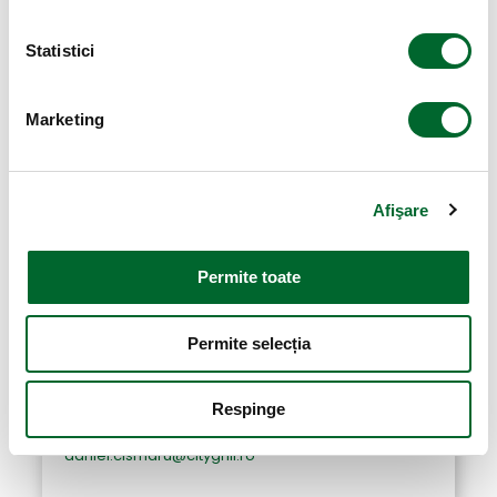
Statistici
Ionuț Cristian Encica
Restaurant Manager
Hanu’ Berarilor Uranus
Marketing
+40 768 755 899
ionut.encica@citygrill.ro
Afişare
Permite toate
Daniel Cismaru
Permite selecția
Restaurant Manager Hanu' Berarilor Casa
Oprea Soare
Respinge
+40 731 042 318
daniel.cismaru@citygrill.ro