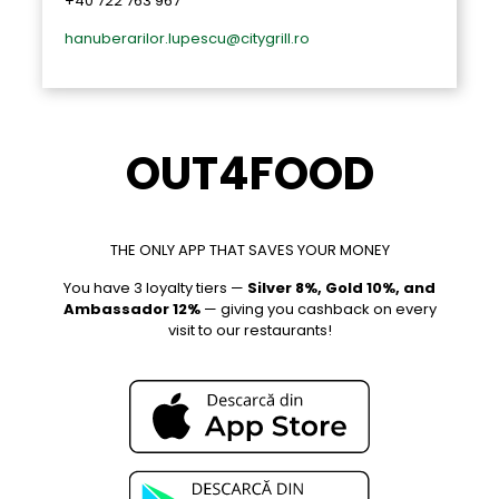
+40 722 763 967
hanuberarilor.lupescu@citygrill.ro
OUT4FOOD
THE ONLY APP THAT SAVES YOUR MONEY
You have 3 loyalty tiers —
Silver 8%, Gold 10%, and
Ambassador 12%
— giving you cashback on every
visit to our restaurants!