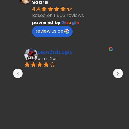
Soare
4.4
Based on 11666 reviews
powered by
G
o
o
g
l
e
review us on
Leonárd Lapis
acum 2 ani