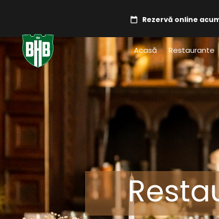
Rezervă online acu
Acasă
Restaurante
Resta