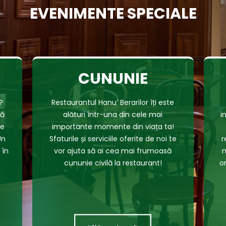
EVENIMENTE SPECIALE
CUNUNIE
?
Restaurantul Hanu’ Berarilor îți este
tă
alături într-una din cele mai
i
te
importante momente din viața ta!
Un
Sfaturile și serviciile oferite de noi te
r
 în
vor ajuta să ai cea mai frumoasă
m
cununie civilă la restaurant!
o