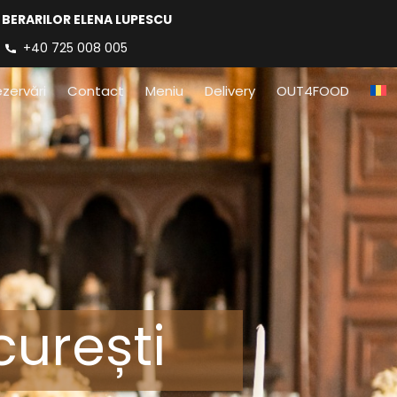
 BERARILOR ELENA LUPESCU
+40 725 008 005
zervări
Contact
Meniu
Delivery
OUT4FOOD
urești