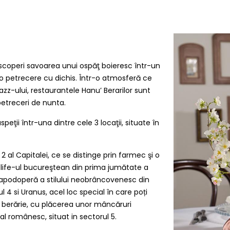
descoperi savoarea unui ospăţ boieresc într-un
o petrecere cu dichis. Într-o atmosferă ce
zz-ului, restaurantele Hanu’ Berarilor sunt
petreceri de nunta.
speţii într-una dintre cele 3 locaţii, situate în
2 al Capitalei, ce se distinge prin farmec şi o
-life-ul bucureştean din prima jumătate a
capodoperă a stilului neobrâncovenesc din
ul 4 si Uranus,
acel loc special în care poți
 berărie, cu plăcerea unor mâncăruri
onal românesc
, situat in sectorul 5.