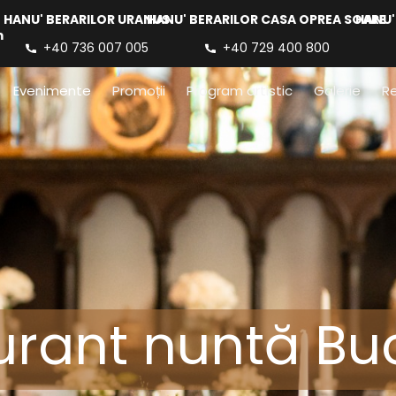
HANU' BERARILOR URANUS
HANU' BERARILOR CASA OPREA SOARE
HANU'
m
+40 736 007 005
+40 729 400 800
Evenimente
Promoții
Program artistic
Galerie
Re
urant nuntă Buc