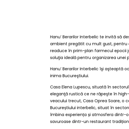
Hanu’ Berarilor Interbelic te invită să 
ambient pregătit cu mult gust, pentru 
readuce în prim-plan farmecul epocii ja
soluţia ideală pentru organizarea unei 
Hanu’ Berarilor Interbelic îşi aşteaptă oa
inima Bucureştiului.
Casa Elena Lupescu, situată în sectorul 
eleganţă rustică ce ne răpeşte în high
veacului trecut, Casa Oprea Soare, o 
Bucureștiului interbelic, situat în sector
îmbina experiența și atmosfera dintr-o
savuroase dintr-un restaurant tradiți