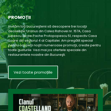
PROMOȚII
Invităm toţi bucureştenii să descopere trei locaţii
deosebite: Uranus din Calea Rahovei nr. 157A, Casa
Lupescu de pe Pache Protopopescu 51, respectiv Casa
Soare din sectorul 4 al Capitalei. Am pregătit special
pentru oaspeţii noştri numeroase promoţii, create pentru
toate gusturile. Vezi mai jos ofertele speciale din
restaurantele noastre din Bucureşti.
Vezi toate promoțiile