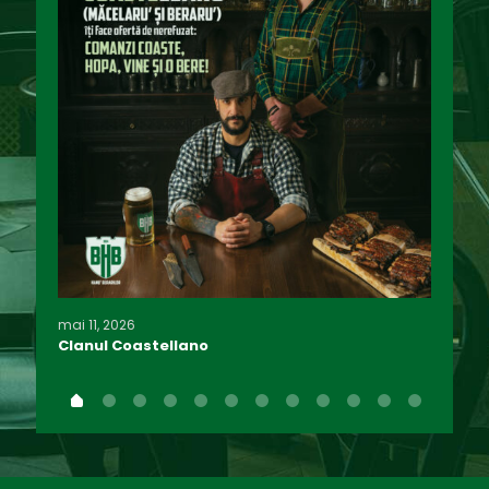
mai 11, 2026
marti
Clanul Coastellano
CÂȘT