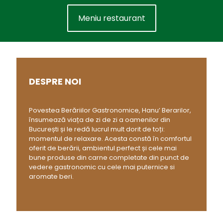
Meniu restaurant
DESPRE NOI
Povestea Berăriilor Gastronomice, Hanu’ Berarilor,
însumează viața de zi de zi a oamenilor din
București și le redă lucrul mult dorit de toți:
momentul de relaxare. Acesta constă în comfortul
oferit de berării, ambientul perfect și cele mai
bune produse din carne completate din punct de
vedere gastronomic cu cele mai puternice si
aromate beri.