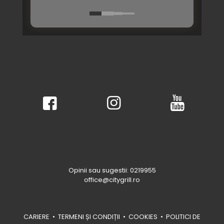
Opinii sau sugestii: 0219955
office@citygrill.ro
CARIERE
•
TERMENI ȘI CONDIȚII
•
COOKIES
•
POLITICI DE