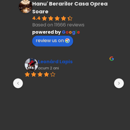
Hanu' Berarilor Casa Oprea
Soare
4.4
Based on 11666 reviews
powered by
G
o
o
g
l
e
review us on
Leonárd Lapis
acum 2 ani