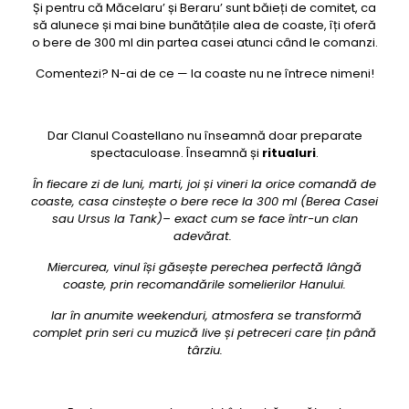
Și pentru că Măcelaru’ și Beraru’ sunt băieți de comitet, ca
să alunece și mai bine bunătățile alea de coaste, îți oferă
o bere de 300 ml din partea casei atunci când le comanzi.
Comentezi? N-ai de ce — la coaste nu ne întrece nimeni!
Dar Clanul Coastellano nu înseamnă doar preparate
spectaculoase. Înseamnă și
ritualuri
.
În fiecare zi de luni, marti, joi și vineri la orice comandă de
coaste, casa cinstește o bere rece la 300 ml (Berea Casei
sau Ursus la Tank)– exact cum se face într-un clan
adevărat.
Miercurea, vinul își găsește perechea perfectă lângă
coaste, prin recomandările somelierilor Hanului.
Iar în anumite weekenduri, atmosfera se transformă
complet prin seri cu muzică live și petreceri care țin până
târziu.