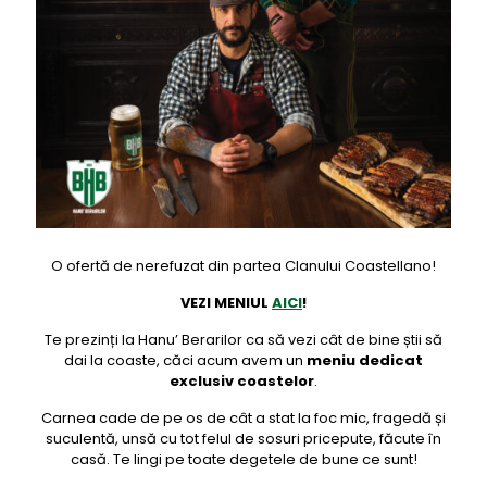
O ofertă de nerefuzat din partea Clanului Coastellano!
VEZI MENIUL
AICI
!
Te prezinți la Hanu’ Berarilor ca să vezi cât de bine știi să
dai la coaste, căci acum avem un
meniu dedicat
exclusiv
coastelor
.
Carnea cade de pe os de cât a stat la foc mic, fragedă și
suculentă, unsă cu tot felul de sosuri pricepute, făcute în
casă. Te lingi pe toate degetele de bune ce sunt!